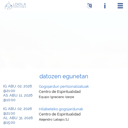
datozen egunetan
IG. ABU. 02, 2026
Gogojardun pertsonalizatuak
@21:00
Centro de Espiritualidad
AS. ABU. 11, 2026
Equipo Ignaciano Izarpe
@10:00
IG. ABU. 02, 2026
Hilabeteko gogojardunak
@21:00
Centro de Espiritualidad
AL. ABU. 31, 2026
Alejandro Labajos SJ
@15:00