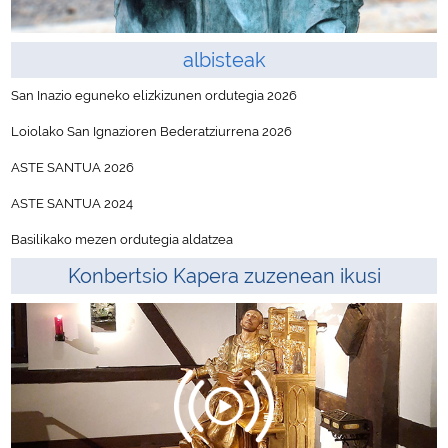
albisteak
San Inazio eguneko elizkizunen ordutegia 2026
Loiolako San Ignazioren Bederatziurrena 2026
ASTE SANTUA 2026
ASTE SANTUA 2024
Basilikako mezen ordutegia aldatzea
Konbertsio Kapera zuzenean ikusi