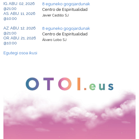
IG. ABU. 02, 2026
8 eguneko gogojardunak
@21:00
Centro de Espiritualidad
AS. ABU. 11, 2026
Javier Castillo SJ
@10:00
AZ. ABU. 12, 2026
8 eguneko gogojardunak
@21:00
Centro de Espiritualidad
OR. ABU. 21, 2026
Álvaro Lobo SJ
@10:00
Egutegi osoa ikusi