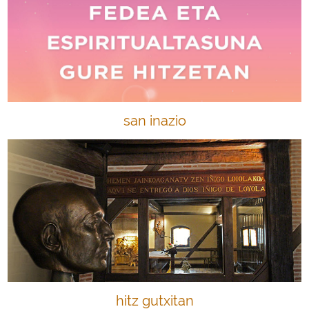
san inazio
hitz gutxitan