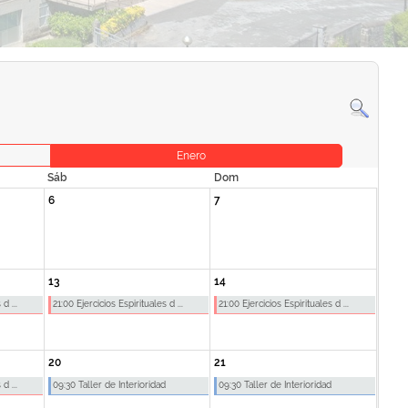
Enero
Sáb
Dom
6
7
13
14
d ...
21:00 Ejercicios Espirituales d ...
21:00 Ejercicios Espirituales d ...
20
21
d ...
09:30 Taller de Interioridad
09:30 Taller de Interioridad