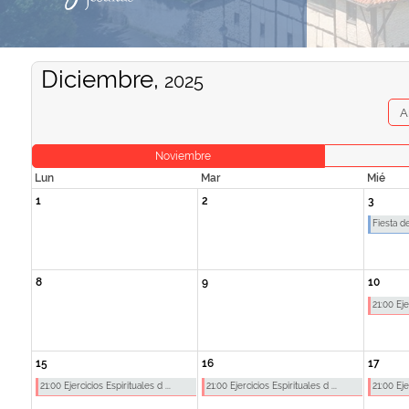
Diciembre,
2025
A
Noviembre
Lun
Mar
Mié
1
2
3
Fiesta de
8
9
10
21:00 Eje
15
16
17
21:00 Ejercicios Espirituales d ...
21:00 Ejercicios Espirituales d ...
21:00 Eje