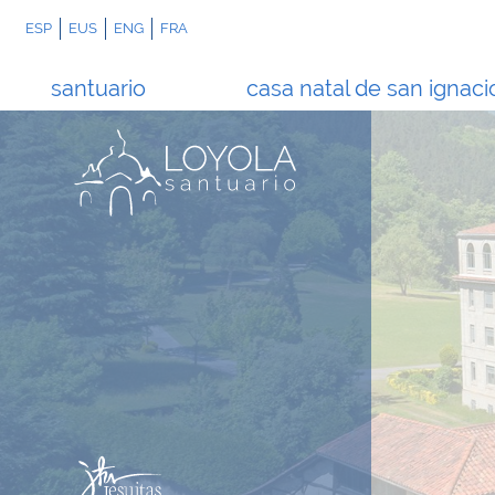
ESP
EUS
ENG
FRA
santuario
casa natal de san ignaci