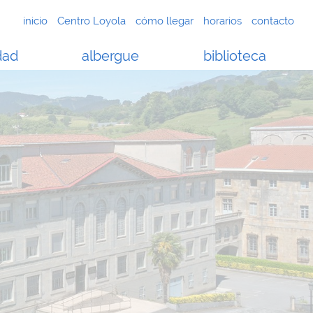
inicio
Centro Loyola
cómo llegar
horarios
contacto
dad
albergue
biblioteca