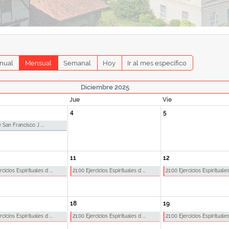
nual
Mensual
Semanal
Hoy
Ir al mes específico
Diciembre 2025
Jue
Vie
4
5
 San Francisco J ...
11
12
rcicios Espirituales d ...
21:00 Ejercicios Espirituales d ...
21:00 Ejercicios Espirituales 
18
19
rcicios Espirituales d ...
21:00 Ejercicios Espirituales d ...
21:00 Ejercicios Espirituales 