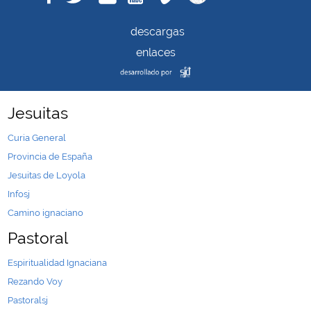
descargas
enlaces
Jesuitas
Curia General
Provincia de España
Jesuitas de Loyola
Infosj
Camino ignaciano
Pastoral
Espiritualidad Ignaciana
Rezando Voy
Pastoralsj