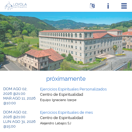
próximamente
DOM AGO 02,
Ejercicios Espirituales Personalizados
2026 @21:00
Centro de Espiritualidad
MAR AGO 11, 2026
Equipo Ignaciano Izarpe
@10:00
DOM AGO 02,
Ejercicios Espirituales de mes
2026 @21:00
Centro de Espiritualidad
LUN AGO 31, 2026
Alejandro Labajos SJ
@15:00